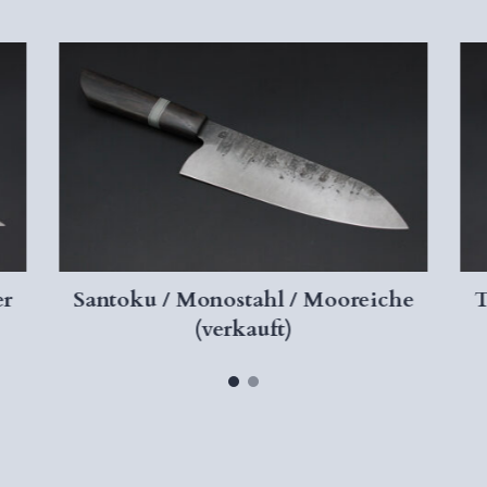
Bitte beachten Sie:
Die zurückgesendeten 
einwandfreiem,
unben
Zustand
befinden.
Bei Gebrauchsspuren,
Verschmutzungen behal
angemessenen Werters
Rücknahme abzulehne
er
Santoku / Monostahl / Mooreiche
T
(verkauft)