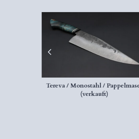
 Mooreiche
Tereva / Monostahl / Pappelmas
(verkauft)