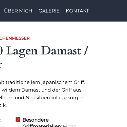
ÜBER MICH
GALERIE
KONTAKT
CHENMESSER
00 Lagen Damast /
r
 traditionellem japanischem Griff.
n wildem Damast und der Griff aus
elhorn und Neusilbereinlage sorgen
ik.
:
Besondere
N
Griffmaterialien:
Eiche