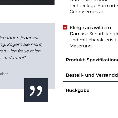
rechteckige Form idea
Gemüsemesser
Klinge aus wildem
N
Damast:
Scharf, lang
ich Ihnen jederzeit
und mit charakteristi
g. Zögern Sie nicht,
Maserung
en – ich freue mich,
 zu dürfen!“
Produkt-Spezifikatio
Klingenlänge:
190 
haber
Bestell- und Versandd
Gesamtlänge:
320 
{
Höhe:
60 mm
Ich freue mich, Ihre Be
Rückgabe
Rückenstärke:
2,5 au
per E-Mail entgegenzun
genaue
Messerbezeic
1. Widerrufsrecht für 
Griff
aus stabilisierter
schnell und zuverlässi
Wenn Sie ein Messer a
Neusillbereinlage
bestellen, haben Sie d