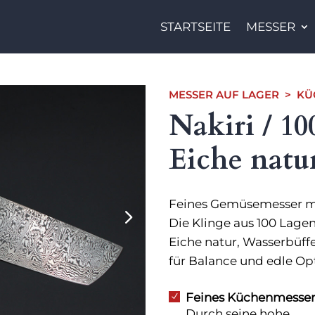
STARTSEITE
MESSER
MESSER AUF LAGER
>
KÜ
Nakiri / 1
Eiche natu
Feines Gemüsemesser mit
Die Klinge aus 100 Lage
Eiche natur, Wasserbüff
für Balance und edle Opt
Feines Küchenmesser
N
Durch seine hohe